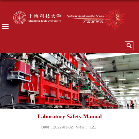
Laboratory Safety Manual
Date：2022-03-02
View：
121