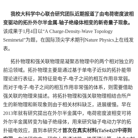
我校大科学中心联合研究团队近期报道了由电荷密度波相
变驱动的拓扑外尔半金属
-
轴子绝缘体相变的新奇量子现象。
该成果于
1
月
4
日以“
A Charge-Density-Wave Topology
Semimetal”
为题，在国际顶尖学术期刊
Nature Physics
上在线发
表。
拓扑物理和强关联物理是凝聚态物理中的两个相对独立的
前沿领域。拓扑物理主要是通过基于单电子近似的拓扑能带
理论进行表征，其特征是电子
-
电子之间的相互作用非常弱。
而对于电子
-
电子之间的相互作用非常强的体系，则需要借助
强关联的物理来描述。将拓扑物理和强关联物理相结合所产
生的新物理和新现象则由于相关材料缺乏，进展缓慢。早在
2013
年就有研究提出在外尔半金属中，电荷密度波相变可将
外尔半金属转变为轴子绝缘体，用来研究轴子电动力学的拓
扑磁电效应，直到本研究才
首次在真实材料
(TaSe4)2I
中得到