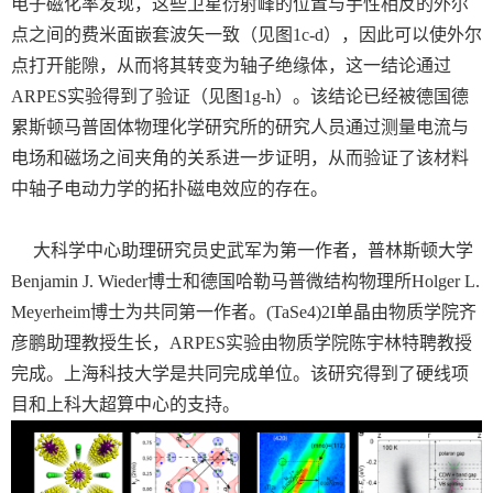
电子磁化率发现，这些卫星衍射峰的位置与手性相反的外尔
点之间的费米面嵌套波矢一致（见图
1c-d
），因此可以使外尔
点打开能隙，从而将其转变为轴子绝缘体，这一结论通过
ARPES
实验得到了验证（见图
1g-h
）。该结论已经被德国德
累斯顿马普固体物理化学研究所的研究人员通过测量电流与
电场和磁场之间夹角的关系进一步证明，从而验证了该材料
中轴子电动力学的拓扑磁电效应的存在。
大科学中心助理研究员史武军为第一作者，普林斯顿大学
Benjamin J. Wieder
博士和德国哈勒马普微结构物理所
Holger L.
Meyerheim
博士为共同第一作者。
(TaSe4)2I
单晶由物质学院齐
彦鹏助理教授生长，
ARPES
实验由物质学院陈宇林特聘教授
完成。上海科技大学是共同完成单位。该研究得到了硬线项
目和上科大超算中心的支持。