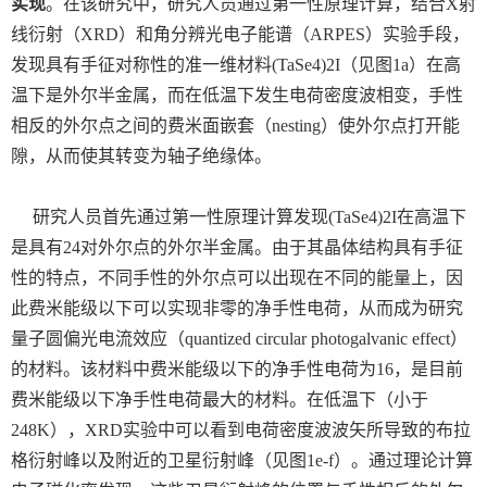
实现
。在该研究中，研究人员通过第一性原理计算，结合
X
射
线衍射（
XRD
）和角分辨光电子能谱（
ARPES
）实验手段，
发现具有手征对称性的准一维材料
(TaSe4)2I
（见图
1a
）在高
温下是外尔半金属，而在低温下发生电荷密度波相变，手性
相反的外尔点之间的费米面嵌套（
nesting
）使外尔点打开能
隙，从而使其转变为轴子绝缘体。
研究人员首先通过第一性原理计算发现
(TaSe4)2I
在高温下
是具有
24
对外尔点的外尔半金属。由于其晶体结构具有手征
性的特点，不同手性的外尔点可以出现在不同的能量上，因
此费米能级以下可以实现非零的净手性电荷，从而成为研究
量子圆偏光电流效应（
quantized circular photogalvanic effect
）
的材料。该材料中费米能级以下的净手性电荷为
16
，是目前
费米能级以下净手性电荷最大的材料。在低温下（小于
248K
），
XRD
实验中可以看到电荷密度波波矢所导致的布拉
格衍射峰以及附近的卫星衍射峰（见图
1e-f
）。通过理论计算