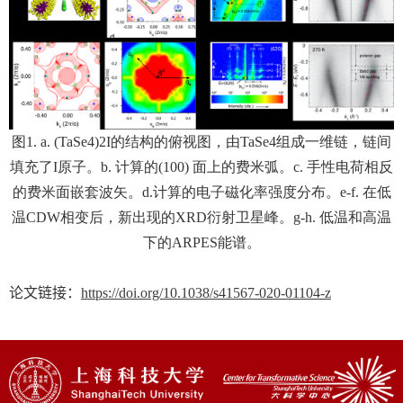
图
1. a. (TaSe4)2I
的结构的俯视图，由
TaSe4
组成一维链，链间
填充了
I
原子。
b.
计算的
(100)
面上的费米弧。
c.
手性电荷相反
的费米面嵌套波矢。
d.
计算的电子磁化率强度分布。
e-f.
在低
温
CDW
相变后，新出现的
XRD
衍射卫星峰。
g-h.
低温和高温
下的
ARPES
能谱。
论文链接：
https://doi.org/10.1038/s41567-020-01104-z