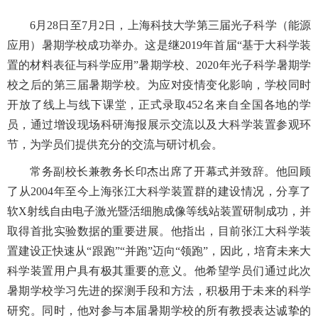
6月28日至7月2日，上海科技大学第三届光子科学（能源
应用）暑期学校成功举办。这是继2019年首届“基于大科学装
置的材料表征与科学应用”暑期学校、2020年光子科学暑期学
校之后的第三届暑期学校。为应对疫情变化影响，
学校同时
开放了线上与线下课堂，正式录取452名来自全国各地的学
员，通过增设现场科研海报展示交流以及大科学装置参观环
节，为学员们提供充分的交流与研讨机会
。
常务副校长兼教务长印杰出席了开幕式并致辞。他回顾
了从2004年至今上海张江大科学装置群的建设情况，分享了
软X射线自由电子激光暨活细胞成像等线站装置研制成功，并
取得首批实验数据的重要进展。他指出，目前张江大科学装
置建设正快速从“跟跑”“并跑”迈向“领跑”，因此，培育未来大
科学装置用户具有极其重要的意义。他希望学员们通过此次
暑期学校学习先进的探测手段和方法，积极用于未来的科学
研究。同时，他对参与本届暑期学校的所有教授表达诚挚的