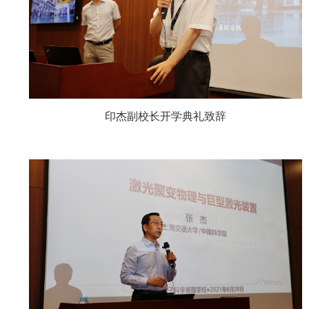
印杰副校长开学典礼致辞