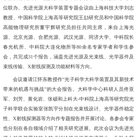
位联办。先进光源大科学装置专题会议由上海科技大学刘志
教授、中国科学院上海高等研究院王劼研究员和中国科学院
高能物理研究所董宇辉研究员担任共同主席，来自上海光
源、北京光源、合肥光源、武汉光源、同济大学、中科院长
春光机所、中科院大连化物所等
80
余名专家学者和学生参
会，共
完成
31
个报告，涵盖先进光源及光束线、光学器件及
束线传输、
X
射线探测及功能材料等方向
。
会议邀请江怀东教授作
“
光子科学大科学装置及其新技术
带来的机遇与挑战
”
的大会报告。大科学中心科研人员佟亚
军、刘芳、黄化岩、张硕和上科大
-
中科院上海高等研究院光
子科学联合实验室张凯宇分别在光束线设计、光学器件稳定
性、
X
射线探测器等方向作专题报告并开展讨论。各参会专家
也分别在各自领域介绍了相关研究进展。此次会议为先进光