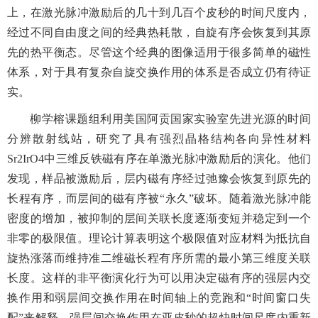
上，在激光脉冲激励后的几十到几百个皮秒的时间尺度内，
经过不同自由度之间的经典热耗散，自旋有序会恢复到其原
先的热平衡态。尽管这个经典的图像适用于很多简单的磁性
体系，对于具有复杂自旋交换作用的体系是否成立仍有待证
实。
柳学榕课题组利用美国阿贡国家实验室先进光源的时间
分辨散射线站，研究了具有强烈晶格结构各向异性材料
Sr2IrO4中三维反铁磁有序在单激光脉冲激励后的演化。他们
发现，样品被激励后，层内磁有序经过弛豫会恢复到原先的
长程有序，而层间的磁有序被“永久”破坏。随着激光脉冲能
密度的增加，被抑制的层间关联长度逐渐变短并稳定到一个
非零的极限值。理论计算表明这个极限值对应材料为抵抗自
旋热涨落而维持准二维磁长程有序所需的最小第三维度关联
长度。这样的非平衡演化行为可以用决定磁有序的强层内交
换作用和弱层间交换作用在时间轴上的竞跑和“时间窗口失
配”来解释。强层间交换作用在亚皮秒的超快时间尺度内重新