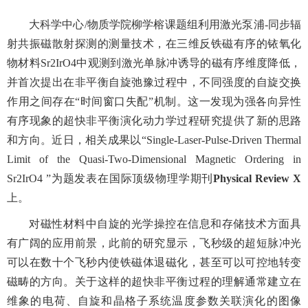
大科学中心/物质学院柳学榕课题组利用激光泵浦-同步辐
射共振磁散射探测的测量技术，在三维反铁磁有序的铱氧化
物材料Sr2IrO4中观测到激光单脉冲诱导的磁有序维度降低，
并
首次提出在非平衡自旋弛豫过程中，不同强度的自旋交换
作用之间存在“时间窗口失配”机制
。这一发现为强各向异性
有序现象的超快非平衡演化动力学过程研究提供了新的思路
和方向。近日，相关成果以“Single-Laser-Pulse-Driven Thermal
Limit of the Quasi-Two-Dimensional Magnetic Ordering in
Sr2IrO4 ”为题发表在国际顶级物理学期刊
Physical Review X
上。
对磁性材料中自旋的光学操控在信息和存储技术方面具
有广阔的应用前景，此前的研究显示，飞秒级的超短脉冲光
可以在数十个飞秒内使铁磁体退磁化，甚至可以可控地转变
磁畴的方向。关于这样的超快非平衡过程的理解通常建立在
维象的电荷、自旋和晶格子系统温度参数关联演化的图像