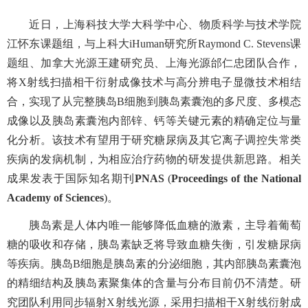
近日，上海科技大学
大科学中心
、
物质科学与技术学院
江怀东课题组
，
与
上科大
iHuman
研究所
Raymond C. Stevens
课
题组
、加拿大光源
王建研究员
、上海光源
邰仁忠
团队合作
，
将
X
射线扫描相干衍射成像
技术与高分辨电子显微
技
术相结
合，
实现
了从
完整胰岛
B
细胞
到
胰岛素囊泡
的多尺度、多模态
成像以及胰岛素囊泡内部
锌
、
钙
等关键元素的
精确
定位与量
化分析
。
该技术有望用于研究糖尿病及其它
离子调控失常类
疾病的发病机制，
为相应治疗药物的研发提供新思路。
相关
成果发表
于
国际知名期刊
PNAS
(
Proceedings of the National
Academy of Sciences
)
。
胰岛素是
人
体内唯一能够降低血糖的激素，主导着葡萄
糖的吸收和存储，胰岛素缺乏将导致血糖失衡，
引发
糖尿病
等
疾病
。胰岛
B
细胞
是
胰岛素的
分泌
细胞，
其内部胰岛素囊泡
的精细结构
及胰岛素聚集体的含量与分布
目前
仍不清楚。
研
究团队
利用同步辐射
X
射线光源，采用扫描相干
X
射线衍射成