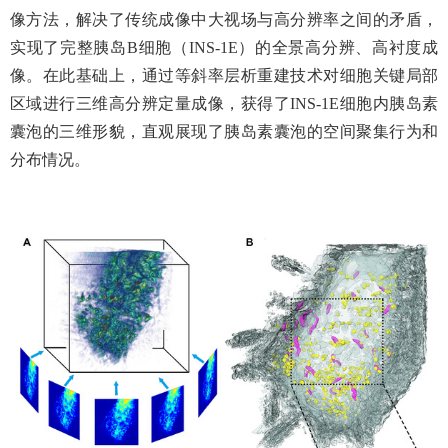
像方法，解决了传统成像中大视场
与
高分辨率之间的矛盾，
实现了完整胰岛
B
细胞（
INS-1E
）的全景高分辨、高衬度
成
像
。在此基础上，通过等斜率层析重建技术对细胞关键局部
区域进行
三维
高分辨定量成像
，获得了INS-1E
细胞内胰岛素
囊泡的三维形貌，直观
展现
了胰岛素囊泡的空间聚集行为和
分布情况
。