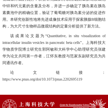
中
锌
和
钙
元素
的含量
及分布
，并
进一步
确定了
胰岛素在胰岛
素囊泡中的精确位置
，
验证了葡萄糖对胰岛素分泌的促进作
用
。
本
研究创新性地将
先进成像技术
应用于
探索
胰腺
B
细胞
结
构
，为
大尺寸生物样品
微观结构
的定量分析
提供了
新
方法。
该成果论文题为
“
Quantitative, in situ visualization of
intracellular insulin vesicles in pancreatic beta cells
”。上海科技大
学物质学院博士研究生郭阿敏和大科学中心助理研究员张建
华为论文共同第一作者，江怀东教授与范家东副研究员为共
同通讯作者。
论文链接：
https://www.pnas.org/doi/10.1073/pnas.2202695119