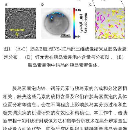
图
1.
（
A-C
）胰岛
B
细胞
INS-1E
局部三维成像结果
及
胰岛素囊
泡
分布，（
D
）锌元素在胰岛素囊泡内含量与分布图，（
E
）
胰岛素
囊泡中
结晶的
胰岛素
聚集体
。
胰岛素囊泡内锌、钙等元素与胰岛素的合成和分泌密切
相关，
缺失
这些元素
的确切含量
及
它们
在
胰岛素
囊
泡内
具体
位置
分布
等
信息
，会
在不同程度上影响
胰岛素分泌过程和血
糖失调
疾病
的
机理研究
的有效性和精确性
。
本工作中，借助
新型相干
X
射线衍射成像方法和
谱学
分析技术在
高分辨定量
生
物
成像
方面的
优势
，
联合
研究团队
得以
精确测量
胰岛素
囊泡