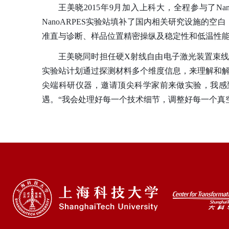
王美晓
2015
年
9
月加入上科大，全程参与了
Na
NanoARPES
实验站填补了国内相关研究设施的空白
准直与诊断、样品位置精密操纵及稳定性和低温性
王美晓同时担任硬
X
射线自由电子激光装置束
实验站计划通过探测材料多个维度信息，来理解和
尖端科研仪器，邀请顶尖科学家前来做实验，我感
遇。“我会处理好每一个技术细节，调整好每一个真