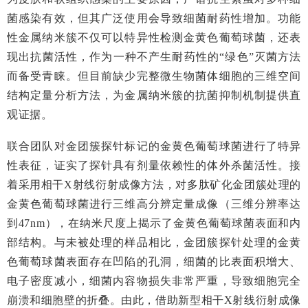
菌感染有效，但其广泛使用会导致细菌耐药性增加。功能
性金属纳米簇不仅可以特异性检测金黄色葡萄球菌，还表
现出抗菌活性，作为一种不产生耐药性的“绿色”灭菌方法
而备受青睐。但目前缺少完整微生物菌体细胞的三维空间
结构定量分析方法，为金属纳米簇的抗菌抑制机制提供直
观证据。
联合团队对金团簇探针标记的金黄色葡萄球菌进行了特异
性表征，证实了探针具有剂量依赖性的体外杀菌活性。接
着采用相干X射线衍射成像方法，对多肽矿化金团簇处理的
金黄色葡萄球菌进行三维高分辨定量成像（三维分辨率达
到47nm），在纳米尺度上揭示了金黄色葡萄球菌表面和内
部结构。与未被处理的样品相比，金团簇探针处理的金黄
色葡萄球菌表面存在凹陷的孔洞，细菌的比表面积增大、
电子密度减小，细菌内容物损失非常严重，导致细胞完全
崩溃和细胞壁的折叠。由此，借助新型相干X射线衍射成像