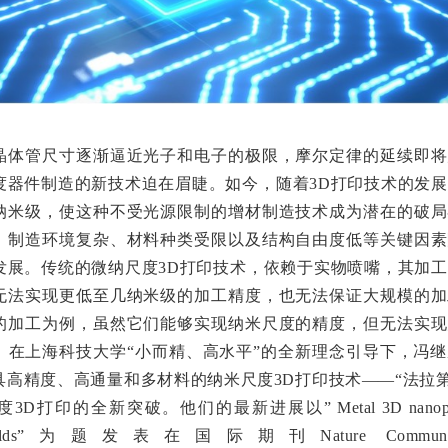
晶体管尺寸逐渐逼近光子和电子的极限，摩尔定律的延续即将
度器件制造的新技术迫在眉睫。如今，随着3D打印技术的发
纳米级，使这种不受光源限制的增材制造技术成为潜在的破局
、制造环境复杂、材料种类受限以及结构自由度低等关键因素
发展。传统的微纳尺度3D打印技术，依赖于实物喷嘴，其加
无法实现更低至几纳米级的加工精度，也无法保证大规模的加
的加工为例，虽然它们能够实现纳米尺度的精度，但无法实现
。在上海科技大学“小而精、高水平”的全新理念引导下，冯
具高精度、高通量和多材料的纳米尺度3D打印技术——“法拉第
D打印的全新突破。他们的最新进展以” Metal 3D nanoprinti
d fields”为题发表在国际期刊Nature Communic