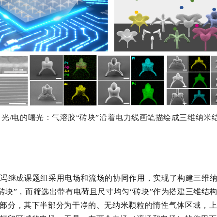
：光/电的曙光：气溶胶“砖块”沿着电力线画笔描绘成三维纳米
冯继成课题组采用电场和流场的协同作用，实现了构建三维纳
“砖块”，而筛选出带有电荷且尺寸均匀“砖块”作为搭建三维结
半部分，其下半部分为干净的、无纳米颗粒的惰性气体区域，