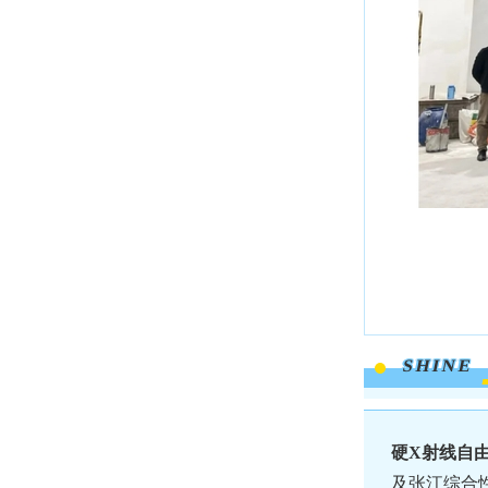
SHINE
硬X射线自
及张江综合