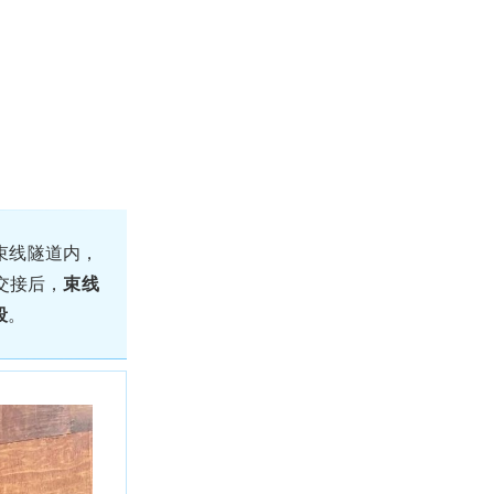
束线隧道内，
交接后，
束线
段
。