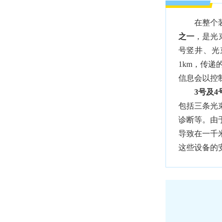
在整个装
之一
，是光
号竖井、光
1km，传
信息会以控
3号及4号
包括三条光
诊断等。由
导致在一千
这些设备的