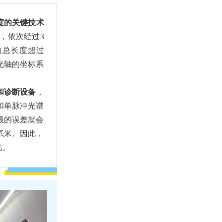
度的关键技术
，依次经过3
递总长度超过
光轴的坐标系
和诊断设备
，
和单脉冲光谱
级的误差就会
毫米。因此，
站。