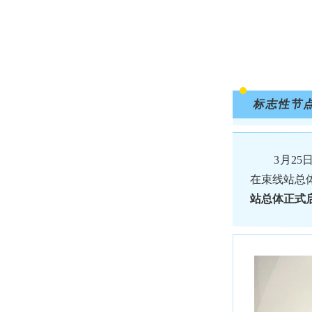
标志性节
3月25日
在束线站总
站总体正式