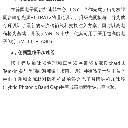
在德国电子同步加速器中心
DESY
，合作完成了衍射极限
同步辐射光源
PETRA IV
的理论设计。升级光阴极枪，并为储
存环设计了最新的束流传输线和交换注入方案。同时以高电
荷枪为基础，升级了“
ARES
”束线，使其可用于医用超高能电
子闪疗（
VHEE-FLASH)
。
3
，创新型粒子加速器
博士师从加速器物理和真空器件领域专家
Richard J.
Temkin,
参与美国能源部多个项目。设计并建造了世界上首个
由电介质和金属材料阵列构成的混合光子带隙结构加速腔
(Hybrid Photonic Band Gap)
并完成高功率微波击穿实验。