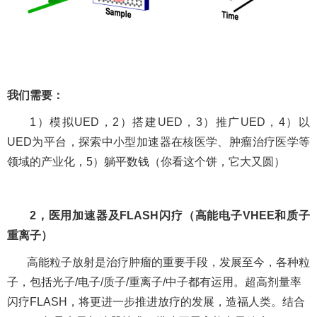
我们需要：
1
）模拟
UED
，
2
）搭建
UED
，
3
）推广
UED
，
4
）以
UED
为平台，探索中小型加速器在核医学、肿瘤治疗医学等
领域的产业化，
5
）躺平数钱（你看这个饼，它大又圆）
2，
医用加速器及
FLASH
闪疗（高能电子
VHEE
和质子
重离子）
高能粒子放射是治疗肿瘤的重要手段，发展至今，各种粒
子，包括光子
/
电子
/
质子
/
重离子
/
中子都有运用。超高剂量率
闪疗
FLASH
，将更进一步推进放疗的发展，造福人类。结合