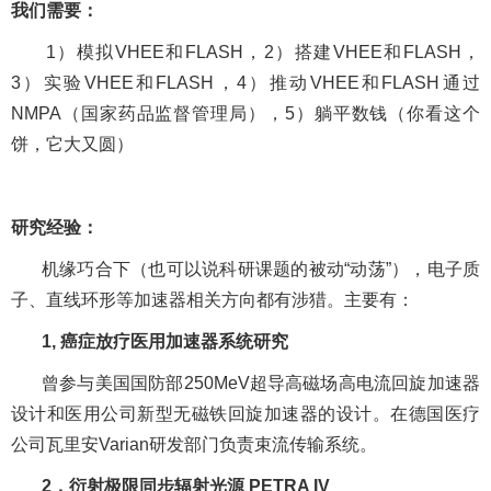
我们需要：
1
）模拟
VHEE
和
FLASH
，
2
）搭建
VHEE
和
FLASH
，
3
）实验
VHEE
和
FLASH
，
4
）推动
VHEE
和
FLASH
通过
NMPA
（国家药品监督管理局），
5
）躺平数钱（你看这个
饼，它大又圆）
研究经验：
机缘巧合下（也可以说科研课题的被动“动荡”），电子质
子、直线环形等加速器相关方向都有涉猎。主要有：
1,
癌症放疗医用加速器系统研究
曾参与美国国防部
250MeV
超导高磁场高电流回旋加速器
设计和医用公司新型无磁铁回旋加速器的设计。在德国医疗
公司瓦里安
Varian
研发部门负责束流传输系统。
2
，衍射极限同步辐射光源
PETRA IV