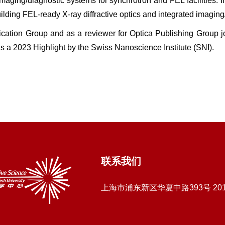
imaging/diagnostic systems for synchrotron and FEL facilities. 
lding FEL-ready X-ray diffractive optics and integrated imaging
cation Group and as a reviewer for Optica Publishing Group 
 a 2023 Highlight by the Swiss Nanoscience Institute (SNI).
联系我们
上海市浦东新区华夏中路393号 20