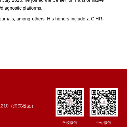
In July 2025, he joined the Center for Transformative
/diagnostic platforms.
journals, among others. His honors include a CIHR-
1210（浦东校区）
学校微信
中心微信