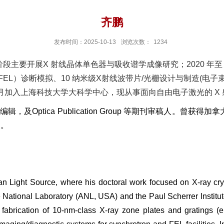
齐鹏
发布时间：2025-10-13
浏览次数：
1234
阶段主要开展
X
射线晶体单色器与吸收谱学成像研究；
2020
年至
FEL
）诊断模拟、
10
纳米级
X
射线波带片
/
光栅设计与制造
(
电子
月加入上海科技大学大科学中心，现从事面向自由电子激光的
X
编辑，及
Optica Publication Group
等期刊审稿人。曾获得加拿
点。
an Light Source, where his doctoral work focused on X-ray cr
ational Laboratory (ANL, USA) and the Paul Scherrer Institute 
fabrication of 10-nm-class X-ray zone plates and gratings (