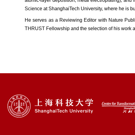
atomic-layer deposition, metal electroplating); and 
Science at ShanghaiTech University, where he is bui
He serves as a Reviewing Editor with Nature Publi
THRUST Fellowship and the selection of his work as