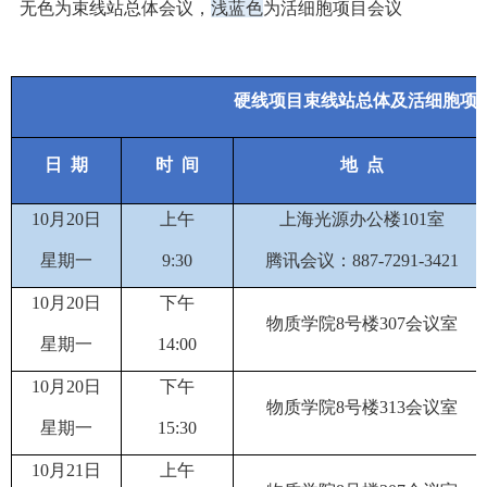
无色为束线站总体会议，
浅蓝色
为活细胞项目会议
硬线项目束线站总体及活细胞项
日
期
时
间
地
点
10
月
20
日
上午
上海光源办公楼
101
室
星期一
9
:
30
腾讯会议：
887-7291-3421
10
月
20
日
下午
物质学院
8
号楼
307
会议室
星期一
1
4
:
00
10
月
20
日
下午
物质学院
8
号楼
3
13
会议室
星期一
1
5
:
3
0
10
月
21
日
上午