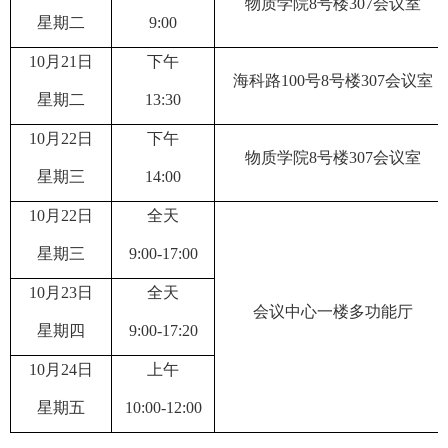
物质学院
8
号楼
307
会议室
星期
二
9:00
10
月
21
日
下午
海科路
100
号
8
号楼
307
会议室
星期
二
1
3
:
3
0
10
月
22
日
下
午
物质学院
8
号楼
307
会议室
星期三
14
:00
10
月
22
日
全天
星期三
9:00-17:00
10
月
23
日
全天
会议中心一楼多功能厅
星期
四
9:00-17:20
10
月
24
日
上午
星期
五
10:00-12:00