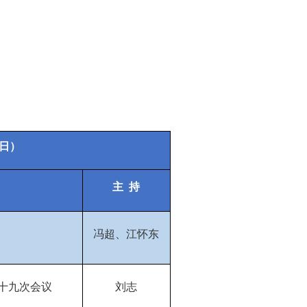
日）
主
持
冯超、江怀东
十九
次会议
刘志