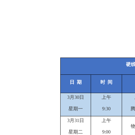
硬
日
期
时
间
3
月
30
日
上午
星期一
9
:
30
3
月
31
日
上午
星期
二
9:00