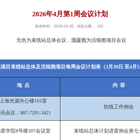
2026年4月第1周会议计划
发布时间：2026-03-30
浏览次数：
281
无色为束线站总体会议，
浅蓝色
为活细胞项目会议
线项目束线站总体及活细胞项目每周会议计划表（
3
月
30
日
至
4
月
5
地
点
内
容
上海光源办公楼
101
室
软线工作例会
腾讯会议：
887-7291-3421
物质学院
8
号楼
307
会议室
束线站总体计划进度例会第
七