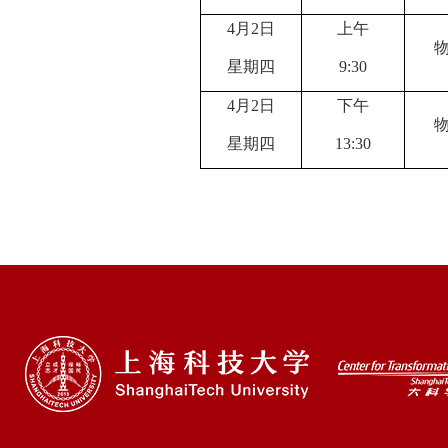
4
月
2
日
上午
星期
四
9:
3
0
4
月
2
日
下
午
星期
四
13
:
3
0