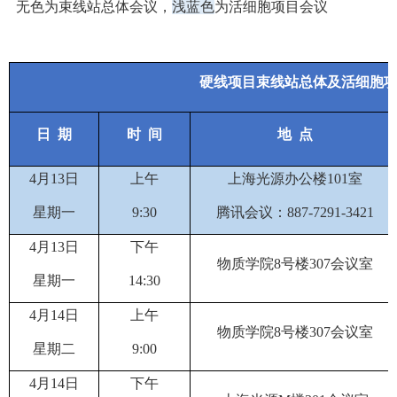
无色为束线站总体会议，
浅蓝色
为活细胞项目会议
硬线项目束线站总体及活细胞
日
期
时
间
地
点
4
月
13
日
上午
上海光源办公楼
101
室
星期
一
9
:
30
腾讯会议：
887-7291-3421
4
月
13
日
下午
物质学院
8
号楼
307
会议室
星期
一
14:30
4
月
14
日
上午
物质学院
8
号楼
307
会议室
星期
二
9:00
4
月
14
日
下午