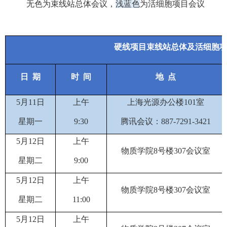
无色为束线站总体会议，
浅蓝色
为活细胞项目会议
硬线项目束线站总体及活细胞
日
期
时
间
地
点
5
月
11
日
上午
上海光源办公楼
101
室
星期
一
9
:
30
腾讯会议：
887-7291-3421
5
月
12
日
上午
物质学院
8
号楼
307
会议室
星期
二
9:00
5
月
12
日
上午
物质学院
8
号楼
307
会议室
星期
二
11
:00
5
月
12
日
上午