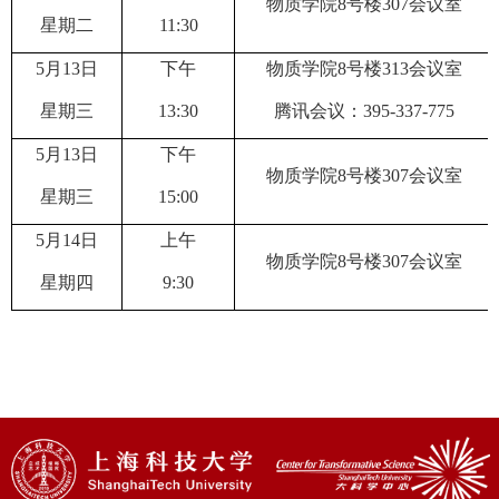
物质学院
8
号楼
307
会议室
星期
二
11
:
3
0
5
月
13
日
下
午
物质学院
8
号楼
3
13
会议室
星期
三
13
:
3
0
腾讯会议：
395-337-775
5
月
13
日
下
午
物质学院
8
号楼
307
会议室
星期
三
15
:
0
0
5
月
14
日
上午
物质学院
8
号楼
307
会议室
星期
四
9
:
3
0