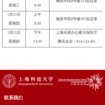
物质学院
8
号楼
3
13
会议室
星期
三
9
:
3
0
5
月
21
日
上午
物质学院
8
号楼
307
会议室
星期
四
9
:
3
0
5
月
21
日
下
午
上海光源办公楼大报告厅
星期
四
13
:
3
0
腾讯会议：
814-133-491
联系我们