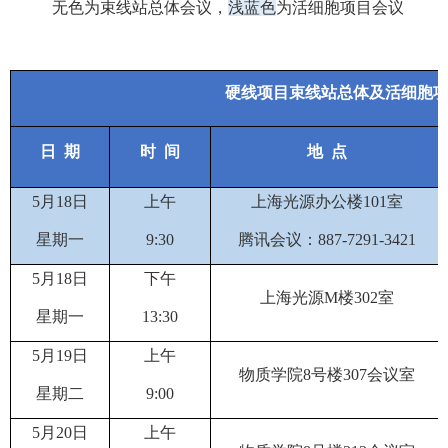
无色为束线站总体会议，
浅蓝色
为活细胞项目会议
硬线项目束线站总体及活细胞
日
期
时
间
地
点
5
月
18
日
上午
上海光源办公楼
101
室
星期
一
9
:
30
腾讯会议：
887-7291-3421
5
月
18
日
下
午
上海光源
M
楼
302
室
星期
一
13
:
3
0
5
月
19
日
上午
物质学院
8
号楼
307
会议室
星期
二
9:00
5
月
20
日
上午