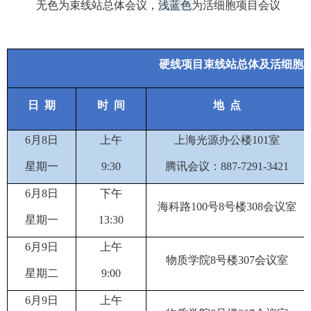
无色为束线站总体会议，
浅蓝色
为活细胞项目会议
硬线项目束线站总体及活细胞
日
期
时
间
地
点
6
月
8
日
上午
上海光源办公楼
101
室
星期
一
9
:
30
腾讯会议：
887-7291-3421
6
月
8
日
下午
海科路
100
号
8
号楼
308
会议室
星期
一
13:30
6
月
9
日
上午
物质学院
8
号楼
307
会议室
星期
二
9:00
6
月
9
日
上午